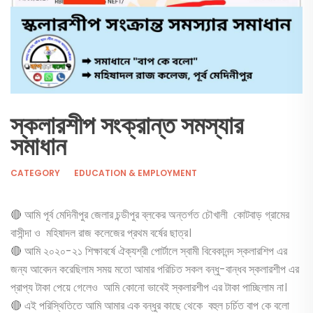
স্কলারশীপ সংক্রান্ত সমস্যার
সমাধান
CATEGORY
EDUCATION & EMPLOYMENT
🔴 আমি পূর্ব মেদিনীপুর জেলার চন্ডীপুর ব্লকের অন্তর্গত চৌখালী কোটবাড় গ্রামের
বাসীন্দা ও মহিষাদল রাজ কলেজের প্রথম বর্ষের ছাত্র।
🔴 আমি ২০২০-২১ শিক্ষাবর্ষে ঐক্যশ্রী পোর্টালে স্বামী বিবেকানন্দ স্কলারশিপ এর
জন্য আবেদন করেছিলাম সময় মতো আমার পরিচিত সকল বন্ধু-বান্ধব স্কলারশীপ এর
প্রাপ্য টাকা পেয়ে গেলেও আমি কোনো ভাবেই স্কলারশীপ এর টাকা পাচ্ছিলাম না।
🔴 এই পরিস্থিতিতে আমি আমার এক বন্ধুর কাছে থেকে বহুল চর্চিত বাপ কে বলো