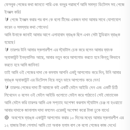
ফেসবুক পেজের কথা জানতে পারি এবং বন্ধুর পরামর্শে আমি সমস্ত ডিটেলস সহ পেজে
ইনবক্স করি।
🔰 পেজে ইনবক্স করার পর বাপ কে বলো টিমের একজন দাদা আমার সাথে যোগাযোগ
করেন ও সমস্যার কথা শোনেন।
আমি উনাকে জানাই আমার আগে এলাহাবাদ ব্যাঙ্ক ছিল এখন সেটা ইন্ডিয়ান ব্যাঙ্ক
হয়েছে।
🔰 তারপর উনি আমার স্কলারশীপ এর স্ট্যাটাস চেক করে বলেন আমার ব্যাংক
অ্যাকাউন্ট ইনভ্যালিড আছে, আবার নতুন করে আপলোড করতে হবে কিন্তু কিভাবে
করতে হবে আমি জানিনা।
তাই আমি ওই পেজের দাদা কে বললাম আপনি একটু আপলোড করে দিন, উনি আমার
ব্যাঙ্ক অ্যাকাউন্ট এর ডিটেলস নিয়ে নতুন ভাবে আপলোড করে দেন।
🔰 তারপর পেজের দাদা টি আমাকে কই একটি মেইল আইডি দেন এবং একটি চিঠি
লিখেদেন ও বলেন ওই মেইল আইডি গুলোতে মেইল করে পাঠাতে। সেই মোতাবেক
আমি মেইল করি তারপর আমি এক সপ্তাহ অপেক্ষা করলাম স্ট্যাটাস চেঞ্জ না হওয়াতে
আবার দাদাকে জানালাম দাদা বললেন এরেকটু অপেক্ষা করো টাকা ঢুকে যাবে।
🔴 অবশেষে ব্যাঙ্ক একাউন্ট আপলোড করার ১০ দিনের মধ্যে আমার স্কলারশীপ এর
১২ হাজার টাকা পেলাম। আমি তো অবাক হলাম বাপ কে বলো পেজের কাজ দেখে।