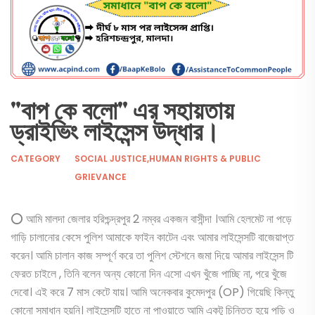
"বাপ কে বলো" এর সহায়তায়
ড্রাইভিং লাইসেন্স উদ্ধার।
CATEGORY
SOCIAL JUSTICE,HUMAN RIGHTS & PUBLIC
GRIEVANCE
⭕ আমি মালদা জেলার হরিশ্চন্দ্রপুর 2 নম্বর একজন বাসীন্দা ।আমি হেলমেট না পড়ে
গাড়ি চালানোর কেসে পুলিশ আমাকে ফাইন কাটেন এবং আমার লাইসেন্সটি বাজেয়াপ্ত
করেন। আমি চালান কাজ সম্পূর্ণ করে তা পুলিশ স্টেশনে জমা দিয়ে আমার লাইসেন্স টি
ফেরত চাইলে , তিনি বলেন অন্য কোনো দিন এসো এখন খুঁজে পাচ্ছি না, পরে খুঁজে
দেবো। এই করে 7 মাস কেটে যায়। আমি অনেকবার কুমেদপুর (OP) গিয়েছি কিন্তু
কোনো সমাধান হয়নি। লাইসেন্সটি হাতে না পাওয়াতে আমি একটু চিন্তিত হয়ে পড়ি ও